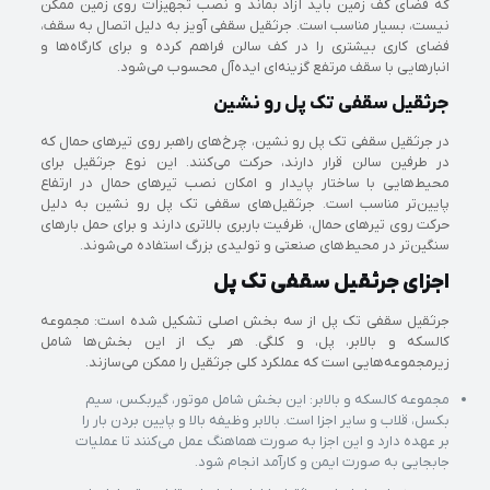
که فضای کف زمین باید آزاد بماند و نصب تجهیزات روی زمین ممکن
نیست، بسیار مناسب است. جرثقیل سقفی آویز به دلیل اتصال به سقف،
فضای کاری بیشتری را در کف سالن فراهم کرده و برای کارگاه‌ها و
انبارهایی با سقف مرتفع گزینه‌ای ایده‌آل محسوب می‌شود.
جرثقیل سقفی تک پل رو نشین
در جرثقیل سقفی تک پل رو نشین، چرخ‌های راهبر روی تیرهای حمال که
در طرفین سالن قرار دارند، حرکت می‌کنند. این نوع جرثقیل برای
محیط‌هایی با ساختار پایدار و امکان نصب تیرهای حمال در ارتفاع
پایین‌تر مناسب است. جرثقیل‌های سقفی تک پل رو نشین به دلیل
حرکت روی تیرهای حمال، ظرفیت باربری بالاتری دارند و برای حمل بارهای
سنگین‌تر در محیط‌های صنعتی و تولیدی بزرگ استفاده می‌شوند.
اجزای جرثقیل سقفی تک پل
جرثقیل سقفی تک پل از سه بخش اصلی تشکیل شده است: مجموعه
کالسکه و بالابر، پل، و کلگی. هر یک از این بخش‌ها شامل
زیرمجموعه‌هایی است که عملکرد کلی جرثقیل را ممکن می‌سازند.
مجموعه کالسکه و بالابر: این بخش شامل موتور، گیربکس، سیم
بکسل، قلاب و سایر اجزا است. بالابر وظیفه بالا و پایین بردن بار را
بر عهده دارد و این اجزا به صورت هماهنگ عمل می‌کنند تا عملیات
جابجایی به صورت ایمن و کارآمد انجام شود.