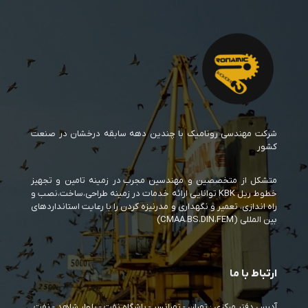
شرکت مهندسی رونامیک با چندین دهه سابقه درخشان در صنعت
کشور
متشکل از متخصصین و مهندسین مجرب در زمینه تامین و تجهیز
خطوط ریل KBK توانایی ارائه خدمات در زمینه طراحی،ساخت،نصب و
راه اندازی، تعمیر و نگهداری و مدرنیزه کردن را با رعایت استانداردهای
بین المللی (CMAA،BS،DIN،FEM)
ارتباط با ما
آدرس دفتر مرکزی : تهران - تهرانسر - باشگاه نفت - بلوار شاهد - نفت