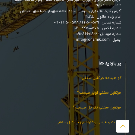
شمالی - پلاک 21/1
آدرس کارخانه: تهران، اتوبان ساوه، جاده شهریار، صبا شهر، خیابان
امام زاده خاتون، پلاک11
شماره تماس :
44500579
/
44500578
- 021
شماره فکس : 44500578 - 021
شماره موبایل :
09128665826
ایمیل : info@ronamik.com
پر بازدید ها
گواهینامه جرثقیل سقفی
جرثقیل سقفی آویز چیست؟
جرثقیل سقفی تک پل چیست؟
ساخت و طراحی و مهندسی جرثقیل سقفی