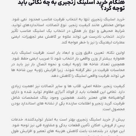
هنگام خرید اسلینگ زنجیری به چه نکاتی باید
توجه کرد؟
خرید اسلینگ زنجیری تنها به انتخاب ظرفیت مناسب محدود نمی شود.
عوامل مختلفی مانند کیفیت زنجیر، نوع اتصالات، استانداردهای تولید،
شرایط محیطی و نوع بار همگی در انتخاب یک اسلینگ مناسب تأثیر
دارند. انتخاب نادرست می تواند علاوه بر کاهش عمر تجهیزات، ایمنی
عملیات لیفتینگ را نیز با خطر مواجه کند.
اولین نکته، تعیین دقیق وزن و ابعاد بار است. ظرفیت اسلینگ باید
همواره بیشتر از وزن واقعی بار انتخاب شود تا ضریب ایمنی حفظ شود.
همچنین تعداد شاخه ها، زاویه لیفت و نحوه اتصال بار نیز باید در
محاسبات ظرفیت در نظر گرفته شوند، زیرا افزایش زاویه بین شاخه ها
می تواند ظرفیت واقعی اسلینگ را کاهش دهد.
کیفیت زنجیر، حلقه اصلی، قلاب ها و سایر اتصالات نیز اهمیت زیادی
دارد. تمامی این قطعات باید از فولاد آلیاژی مقاوم تولید شده و دارای
گواهینامه های معتبر باشند. همچنین وجود پلاک مشخصات شامل
ظرفیت، گرید زنجیر و اطلاعات سازنده یکی از نشانه های استاندارد بودن
محصول است.
پیش از خرید اسلینگ زنجیری بهتر است به اعتبار تولیدکننده، خدمات
پس از فروش، امکان تأمین قطعات یدکی و مشاوره فنی نیز توجه شود.
این موارد در بلندمدت باعث کاهش هزینه های تعمیر و افزایش طول