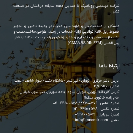
شرکت مهندسی رونامیک با چندین دهه سابقه درخشان در صنعت
کشور
متشکل از متخصصین و مهندسین مجرب در زمینه تامین و تجهیز
خطوط ریل KBK توانایی ارائه خدمات در زمینه طراحی،ساخت،نصب و
راه اندازی، تعمیر و نگهداری و مدرنیزه کردن را با رعایت استانداردهای
بین المللی (CMAA،BS،DIN،FEM)
ارتباط با ما
آدرس دفتر مرکزی : تهران - تهرانسر - باشگاه نفت - بلوار شاهد - نفت
شمالی - پلاک 21/1
آدرس کارخانه: تهران، اتوبان ساوه، جاده شهریار، صبا شهر، خیابان
امام زاده خاتون، پلاک11
شماره تماس :
44500579
/
44500578
- 021
شماره فکس : 44500578 - 021
شماره موبایل :
09128665826
ایمیل : info@ronamik.com