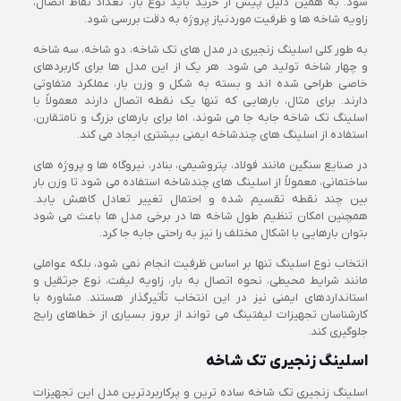
شود. به همین دلیل پیش از خرید باید نوع بار، تعداد نقاط اتصال،
زاویه شاخه ها و ظرفیت موردنیاز پروژه به دقت بررسی شود.
به طور کلی اسلینگ زنجیری در مدل های تک شاخه، دو شاخه، سه شاخه
و چهار شاخه تولید می شود. هر یک از این مدل ها برای کاربردهای
خاصی طراحی شده اند و بسته به شکل و وزن بار، عملکرد متفاوتی
دارند. برای مثال، بارهایی که تنها یک نقطه اتصال دارند معمولاً با
اسلینگ تک شاخه جابه جا می شوند، اما برای بارهای بزرگ و نامتقارن،
استفاده از اسلینگ های چندشاخه ایمنی بیشتری ایجاد می کند.
در صنایع سنگین مانند فولاد، پتروشیمی، بنادر، نیروگاه ها و پروژه های
ساختمانی، معمولاً از اسلینگ های چندشاخه استفاده می شود تا وزن بار
بین چند نقطه تقسیم شده و احتمال تغییر تعادل کاهش یابد.
همچنین امکان تنظیم طول شاخه ها در برخی مدل ها باعث می شود
بتوان بارهایی با اشکال مختلف را نیز به راحتی جابه جا کرد.
انتخاب نوع اسلینگ تنها بر اساس ظرفیت انجام نمی شود، بلکه عواملی
مانند شرایط محیطی، نحوه اتصال به بار، زاویه لیفت، نوع جرثقیل و
استانداردهای ایمنی نیز در این انتخاب تأثیرگذار هستند. مشاوره با
کارشناسان تجهیزات لیفتینگ می تواند از بروز بسیاری از خطاهای رایج
جلوگیری کند.
اسلینگ زنجیری تک شاخه
اسلینگ زنجیری تک شاخه ساده ترین و پرکاربردترین مدل این تجهیزات