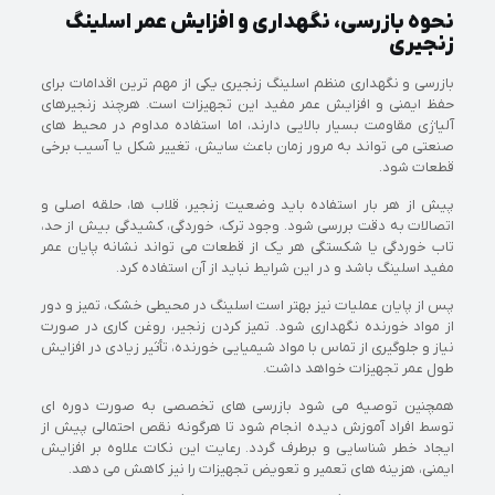
نحوه بازرسی، نگهداری و افزایش عمر اسلینگ
زنجیری
بازرسی و نگهداری منظم اسلینگ زنجیری یکی از مهم ترین اقدامات برای
حفظ ایمنی و افزایش عمر مفید این تجهیزات است. هرچند زنجیرهای
آلیاژی مقاومت بسیار بالایی دارند، اما استفاده مداوم در محیط های
صنعتی می تواند به مرور زمان باعث سایش، تغییر شکل یا آسیب برخی
قطعات شود.
پیش از هر بار استفاده باید وضعیت زنجیر، قلاب ها، حلقه اصلی و
اتصالات به دقت بررسی شود. وجود ترک، خوردگی، کشیدگی بیش از حد،
تاب خوردگی یا شکستگی هر یک از قطعات می تواند نشانه پایان عمر
مفید اسلینگ باشد و در این شرایط نباید از آن استفاده کرد.
پس از پایان عملیات نیز بهتر است اسلینگ در محیطی خشک، تمیز و دور
از مواد خورنده نگهداری شود. تمیز کردن زنجیر، روغن کاری در صورت
نیاز و جلوگیری از تماس با مواد شیمیایی خورنده، تأثیر زیادی در افزایش
طول عمر تجهیزات خواهد داشت.
همچنین توصیه می شود بازرسی های تخصصی به صورت دوره ای
توسط افراد آموزش دیده انجام شود تا هرگونه نقص احتمالی پیش از
ایجاد خطر شناسایی و برطرف گردد. رعایت این نکات علاوه بر افزایش
ایمنی، هزینه های تعمیر و تعویض تجهیزات را نیز کاهش می دهد.