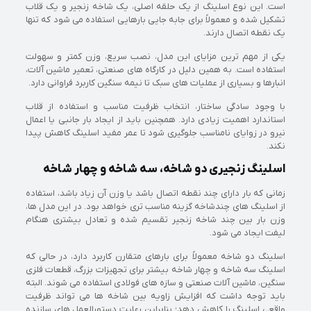
است. این نوع اسلینگ از یک حلقه اصلی، یک شاخه زنجیر و یک قلاب
تشکیل شده و معمولاً برای جابه جایی بارهایی استفاده می شود که تنها
یک نقطه اتصال دارند.
یکی از مهم ترین مزایای این مدل، نصب سریع، وزن کمتر و سهولت
استفاده است. به همین دلیل در کارگاه های صنعتی، تعمیر ماشین آلات،
انبارها و بسیاری از عملیات های سبک تا نیمه سنگین کاربرد فراوانی دارد.
با وجود سادگی ساختار، انتخاب ظرفیت مناسب و استفاده از قلاب
استاندارد اهمیت زیادی دارد. همچنین باید از ایجاد بار جانبی یا اعمال
نیرو در زوایای نامناسب جلوگیری شود تا عمر مفید اسلینگ کاهش پیدا
نکند.
اسلینگ زنجیری دو شاخه، سه شاخه و چهار شاخه
زمانی که بار دارای چند نقطه اتصال باشد یا وزن آن زیاد باشد، استفاده
از اسلینگ های چندشاخه گزینه مناسب تری خواهد بود. در این مدل ها،
وزن بار بین چند شاخه زنجیر تقسیم شده و تعادل بیشتری هنگام
لیفت ایجاد می شود.
اسلینگ دو شاخه معمولاً برای بارهای متقارن کاربرد دارد، در حالی که
اسلینگ سه شاخه و چهار شاخه بیشتر برای تجهیزات بزرگ، قطعات فلزی
سنگین، ماشین آلات صنعتی و سازه های فولادی استفاده می شوند. البته
باید توجه داشت که افزایش زاویه بین شاخه ها می تواند ظرفیت
واقعی اسلینگ را کاهش دهد؛ بنابراین رعایت دستورالعمل های سازنده