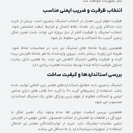
عمر تجهیزات خواهند شد.
انتخاب ظرفیت و ضریب ایمنی مناسب
ظرفیت مهم ترین معیار در انتخاب اسلینگ زنجیری است. پیش از خرید
باید حداکثر وزن بار، تعداد نقاط اتصال و شرایط لیفت مشخص شود.
انتخاب اسلینگ با ظرفیت کمتر از نیاز پروژه می تواند باعث تغییر شکل
زنجیر، آسیب به اتصالات و حتی سقوط بار شود.
همچنین زاویه شاخه های اسلینگ نیز باید در محاسبات لحاظ شود.
هرچه این زاویه بیشتر باشد، نیروی واردشده به هر شاخه افزایش پیدا
کرده و ظرفیت واقعی اسلینگ کاهش می یابد. به همین دلیل رعایت
جداول ظرفیت ارائه شده توسط سازنده اهمیت زیادی دارد.
بررسی استانداردها و کیفیت ساخت
اسلینگ زنجیری باید مطابق استانداردهای معتبر بین المللی تولید شده
باشد. استفاده از زنجیرهای گرید 80 یا گرید 100، قلاب های دارای ضامن
ایمنی و اتصالات مقاوم از مهم ترین ویژگی های یک اسلینگ استاندارد
محسوب می شود.
همچنین بررسی کیفیت جوش ها، عدم وجود ترک، تغییر شکل یا
خوردگی در قطعات و اطمینان از اصالت محصول، نقش مهمی در افزایش
ایمنی عملیات لیفتینگ دارد. خرید از تولیدکنندگان معتبر نیز احتمال
استفاده از تجهیزات غیراستاندارد را به حداقل می رساند.