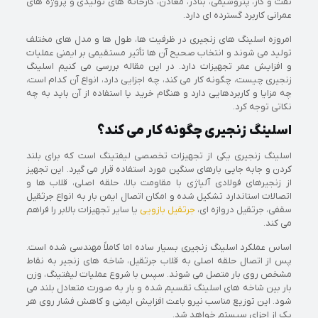
نفت و گاز، پتروشیمی، بنادر، معادن، کارخانه های تولیدی و پروژه های
عمرانی کاربرد گسترده ای دارد.
امروزه اسلینگ های زنجیری در ظرفیت ها، طول ها و مدل های مختلف
تولید می شوند و انتخاب صحیح آن ها تأثیر مستقیمی بر ایمنی عملیات
و افزایش عمر تجهیزات دارد. در این مقاله بررسی می کنیم اسلینگ
زنجیری چیست، چگونه کار می کند، چه اجزایی دارد، انواع آن کدام است،
چه مزایا و کاربردهایی دارد و هنگام خرید یا استفاده از آن باید به چه
نکاتی توجه کرد.
اسلینگ زنجیری چگونه کار می کند؟
اسلینگ زنجیری یکی از تجهیزات تخصصی لیفتینگ است که برای بلند
کردن و جابه جایی بارهای سنگین مورد استفاده قرار می گیرد. این تجهیز
از زنجیرهای فولادی آلیاژی با مقاومت بالا، حلقه اصلی، قلاب ها و
اتصالات استاندارد تشکیل شده و امکان اتصال ایمن بار به انواع جرثقیل
سقفی، جرثقیل دروازه ای،
جرثقیل بازویی
یا سایر تجهیزات بالابر را فراهم
می کند.
اساس عملکرد اسلینگ زنجیری بسیار ساده اما کاملاً مهندسی شده است.
پس از اتصال حلقه اصلی به قلاب جرثقیل، شاخه های زنجیر به نقاط
مشخص روی بار متصل می شوند. سپس با شروع عملیات لیفتینگ، وزن
بار بین شاخه های اسلینگ تقسیم شده و بار به صورت متعادل بلند می
شود. این توزیع مناسب نیرو باعث افزایش ایمنی و کاهش فشار روی هر
یک از اجزای سیستم خواهد شد.