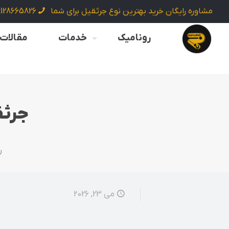
مشاوره رایگان خرید بهترین نوع جرثقیل برای شما
9128665826
رونامیک
خدمات
مقالات
جرثق
ر
می 23, 2026