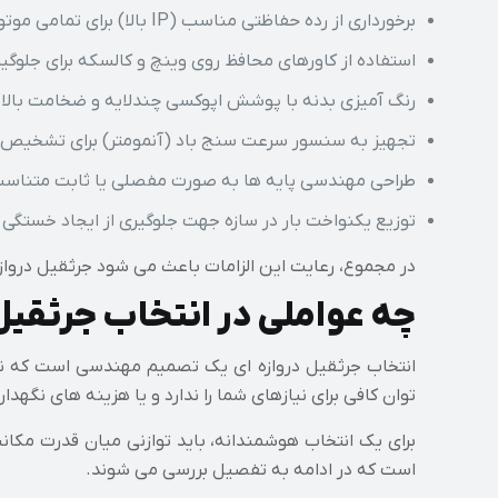
برخورداری از رده حفاظتی مناسب (IP بالا) برای تمامی موتورها، تابلو برق و اتصالات به منظور جلوگیری از نفوذ باران، گرد و غبار و رطوبت
استفاده از کاورهای محافظ روی وینچ و کالسکه برای جلوگی
رنگ آمیزی بدنه با پوشش اپوکسی چندلایه و ضخامت بالا
تجهیز به سنسور سرعت سنج باد (آنمومتر) برای تشخیص تن
طراحی مهندسی پایه ها به صورت مفصلی یا ثابت متناسب ب
توزیع یکنواخت بار در سازه جهت جلوگیری از ایجاد خستگی 
در مجموع، رعایت این الزامات باعث می شود جرثقیل دروازه
چه عواملی در انتخاب جرثقی
انتخاب جرثقیل دروازه ای یک تصمیم مهندسی است که نیا
توان کافی برای نیازهای شما را ندارد و یا هزینه های نگهد
برای یک انتخاب هوشمندانه، باید توازنی میان قدرت مکانی
است که در ادامه به تفصیل بررسی می شوند.