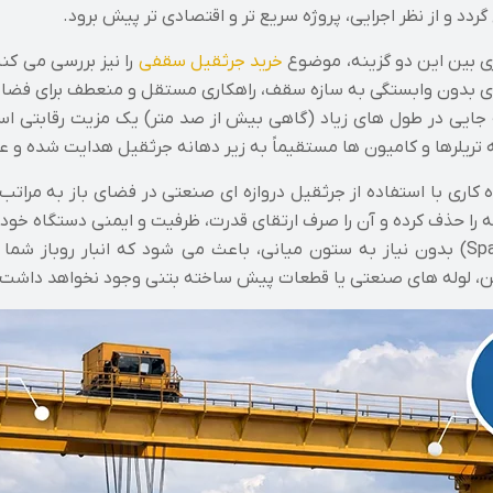
گردد و از نظر اجرایی، پروژه سریع تر و اقتصادی تر پیش برود.
ری بین این دو گزینه، موضوع
خرید جرثقیل سقفی
را نیز بررسی می کن
ه ای بدون وابستگی به سازه سقف، راهکاری مستقل و منعطف برای فض
به جایی در طول های زیاد (گاهی بیش از صد متر) یک مزیت رقابتی است
 تریلرها و کامیون ها مستقیماً به زیر دهانه جرثقیل هدایت شده و عم
اه کاری با استفاده از جرثقیل دروازه ای صنعتی در فضای باز به م
 را حذف کرده و آن را صرف ارتقای قدرت، ظرفیت و ایمنی دستگاه خود 
توانایی این جرثقیل در پوشش دادن عرض های زیاد (Span) بدون نیاز به ستون میانی، باعث 
ن، لوله های صنعتی یا قطعات پیش ساخته بتنی وجود نخواهد داشت.