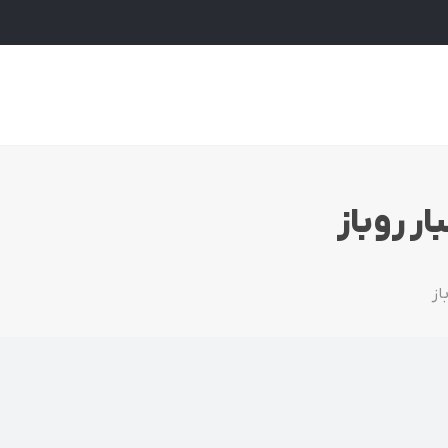
ار روباز
از