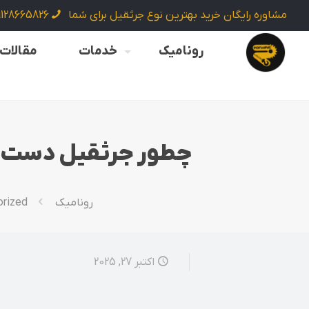
مشاوره رایگان خرید بهترین نوع جرثقیل برای شما
9128665826
رونامیک
خدمات
مقالات
چطور جرثقیل دست دو
رونامیک
orized
اکتبر 27, 2025