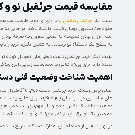
مقایسه قیمت جرثقیل نو و کا
قیمت یک
جرثقیل سقفی
حدود ۸۰۰ میلیون تومان قیمت داشته باشد، در حالی‌ که مدل دست دوم همان دستگاه در وضعیت سالم با کمتر از نصف این مبلغ قابل خریداری است.
البته، ارزان بودن همیشه به معنی مقرون‌ به‌ صرفه بودن ن
به سطح یک دستگاه نو برساند. به همین دلیل، خریدار باید 
مزیت دیگر خرید جرثقیل دست دوم، زمان تحویل کوتاه‌ تر 
مجدد دارد. برای پروژه‌ هایی با محدودیت زمانی، این ویژگی
اهمیت شناخت وضعیت فنی دستگا
اصلی‌ ترین ریسک خرید جرثقیل دست دوم، ناآگاهی از سابقه
های ساختاری در تیر اصلی (Bridge) یا ریل‌ ها وجود داشته باشد. بررسی دقیق این بخش‌ ها باید توسط کارشناس فنی یا بازرس دارای صلاحیت انجام شود.
وضعیت بالابر، گیربکس و موتور از مهم‌ترین شاخص‌ ها
همچنین، تابلو برق باید از نظر عایق‌ کاری و سلامت اتصال
در نهایت، قبل از معامله باید مدارک دستگاه، تاریخ ساخت، و گزارش آخرین سرویس یا تست بار (est