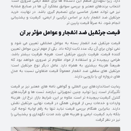
دارد، زیرا نگهداری منظم این دستگاه ها برای حفظ ایمنی ضروری است.
انتخاب برندهای معتبر و بررسی سوابق عملکرد آن ها در صنایع مشابه
نیز می تواند معیار مناسبی برای تصمیم گیری باشد. در نهایت، خرید
جرثقیل ضد انفجار باید بر اساس ترکیبی از ایمنی، کیفیت و پشتیبانی
انجام شود، نه صرفاً قیمت پایین تر.
قیمت جرثقیل ضد انفجار و عوامل مؤثر بر آن
قیمت جرثقیل ضد انفجار بسته به عوامل مختلفی تعیین می شود و
نمی توان برای آن یک عدد ثابت ارائه داد. یکی از مهم ترین عوامل تعیین
کننده قیمت، ظرفیت باربری جرثقیل است. هرچه ظرفیت بیشتر باشد،
طراحی پیچیده تر و استفاده از مواد مقاوم تر ضروری خواهد بود که
طبیعتاً هزینه بیشتری به همراه دارد. عامل دیگر نوع جرثقیل است؛
جرثقیل های سقفی ضد انفجار معمولاً قیمت متفاوتی نسبت به مدل
های دروازه ای یا بازویی دارند.
رعایت استانداردهای بین المللی و گواهی نامه های معتبر نیز بر قیمت
تأثیرگذار است، زیرا تولید چنین تجهیزاتی نیازمند تست ها و فرآیندهای
کنترل کیفیت پیچیده تر است. علاوه بر این، شرایط بازار، نرخ ارز، هزینه
واردات و خدمات پس از فروش همگی در قیمت نهایی جرثقیل نقش
دارند. بنابراین هنگام بررسی قیمت نباید تنها به رقم اولیه توجه کرد،
بلکه باید کیفیت، ایمنی و هزینه های بلند مدت نگهداری و پشتیبانی را
نیز در نظر گرفت.