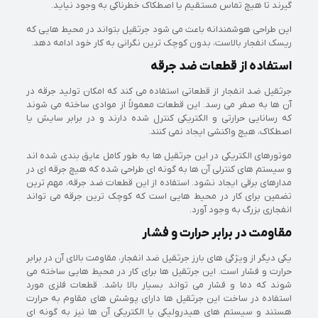
گیرند تا هیچ تماس مستقیم یا اصطکاک خطرناکی به وجود نیاید.
این طراحی هوشمندانه باعث می شود جرثقیل بتواند در محیط هایی که
ریسک انفجار بالاست، بدون کوچک ترین نگرانی به کار خود ادامه دهد.
استفاده از قطعات ضد جرقه
جرثقیل ضد انفجار از قطعاتی استفاده می کند که امکان تولید جرقه در
آن ها به صفر می رسد. این قطعات معمولاً از موادی ساخته می شوند
که رسانایی حرارتی و الکتریکی کنترل شده دارند و در برابر سایش یا
اصطکاک، هیچ واکنشی ایجاد نمی کنند.
موتورهای الکتریکی در این جرثقیل ها به طور کامل عایق بندی شده اند
و سیستم های کنترلی آن ها به گونه ای طراحی شده که هیچ جرقه ای در
مدارهای برقی ایجاد نشود. استفاده از این قطعات ضد جرقه، مهم ترین
تضمین برای کار در محیط هایی است که کوچک ترین جرقه می تواند
انفجاری بزرگ به وجود آورد.
مقاومت در برابر حرارت و فشار
یکی دیگر از ویژگی های بارز جرثقیل ضد انفجار، مقاومت بالای آن در برابر
حرارت و فشار است. این جرثقیل ها برای کار در محیط هایی ساخته می
شوند که دما و فشار می تواند بسیار بالا باشد. قطعات فلزی مورد
استفاده در ساخت این جرثقیل ها دارای پوشش های مقاوم به حرارت
هستند و سیستم های هیدرولیکی یا الکتریکی آن ها نیز به گونه ای