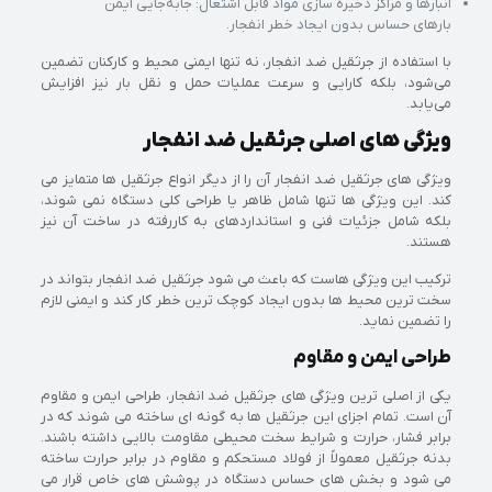
انبارها و مراکز ذخیره‌ سازی مواد قابل اشتعال: جابه‌جایی ایمن
بارهای حساس بدون ایجاد خطر انفجار.
با استفاده از جرثقیل ضد انفجار، نه تنها ایمنی محیط و کارکنان تضمین
می‌شود، بلکه کارایی و سرعت عملیات حمل و نقل بار نیز افزایش
می‌یابد.
ویژگی های اصلی جرثقیل ضد انفجار
ویژگی های جرثقیل ضد انفجار آن را از دیگر انواع جرثقیل ها متمایز می
کند. این ویژگی ها تنها شامل ظاهر یا طراحی کلی دستگاه نمی شوند،
بلکه شامل جزئیات فنی و استانداردهای به کاررفته در ساخت آن نیز
هستند.
ترکیب این ویژگی هاست که باعث می شود جرثقیل ضد انفجار بتواند در
سخت ترین محیط ها بدون ایجاد کوچک ترین خطر کار کند و ایمنی لازم
را تضمین نماید.
طراحی ایمن و مقاوم
یکی از اصلی ترین ویژگی های جرثقیل ضد انفجار، طراحی ایمن و مقاوم
آن است. تمام اجزای این جرثقیل ها به گونه ای ساخته می شوند که در
برابر فشار، حرارت و شرایط سخت محیطی مقاومت بالایی داشته باشند.
بدنه جرثقیل معمولاً از فولاد مستحکم و مقاوم در برابر حرارت ساخته
می شود و بخش های حساس دستگاه در پوشش های خاص قرار می