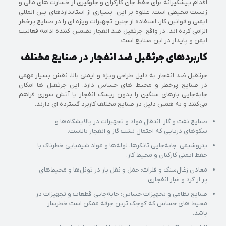
اقدام پیشگیرانه برای حفظ جان کارگران و جلوگیری از خسارت های مالی و
زیست محیطی است. علاوه بر این، بسیاری از استانداردهای بین المللی
ایمنی و قوانین کار، استفاده از چنین تجهیزات ویژه ای را در صنایع پرخطر
الزامی کرده اند. در واقع، جرثقیل ضد انفجار تضمین کننده ادامه فعالیت
ایمن و پایدار در این صنایع است.
کاربردهای جرثقیل ضد انفجار در صنایع مختلف
جرثقیل ضد انفجار به دلیل طراحی ویژه و ایمنی بالا، نقش بسیار مهمی
در صنایع پرخطر و محیط‌ های حساس دارد. این جرثقیل‌ ها امکان
جابه‌جایی بارهای سنگین را بدون ریسک انفجار یا آتش‌ سوزی فراهم
می‌کنند و به همین دلیل در صنایع مختلف کاربرد گسترده‌ ای دارند.
صنایع نفت و گاز: انتقال مواد و تجهیزات در پالایشگاه‌ها و
سکوهای دریایی که احتمال نشت گاز و انفجار بالاست.
پتروشیمی: جابه‌جایی تانکرها، لوله‌ها و مواد شیمیایی خطرناک با
حفظ ایمنی کارکنان و محیط کار.
معادن زغال‌سنگ و فلزات: حمل و نقل بار در تونل‌ها و محیط‌های
پر از گرد و غبار انفجاری.
صنایع نظامی و تجهیزات حساس: جابه‌جایی قطعات و تجهیزات در
محیط‌ های حساس که کوچک‌ ترین جرقه ممکن است خطرساز
باشد.