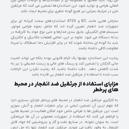
می رود، باید مطابق با مجموعه ای از استانداردها و الزامات ایمنی بین
المللی طراحی و تولید شود. این استانداردها تضمین می کنند که جرثقیل
حتی در شرایط بحرانی نیز هیچ گونه خطری برای محیط ایجاد نکند.
سازمان هایی مانند IEC و ATEX استانداردهای سخت گیرانه ای برای
تجهیزات ضد انفجار تعیین کرده اند که شامل نحوه طراحی موتور،
سیستم های الکتریکی، عایق بندی مدارها و حتی نوع مواد به کاررفته در
بدنه دستگاه می شود. علاوه بر این، تمامی قطعات مکانیکی و الکتریکی
باید به گونه ای ساخته شوند که در برابر افزایش دما، اصطکاک یا ضربه
مقاومت کافی داشته باشند.
رعایت این استاندارد نهتنها یک الزام قانونی بوده بلکه می تواند امنیت
جانی کارکنان را تضمین کند و ریسک های مالی و زیست محیطی را نیز به
شدت کاهش دهد. دقت داشته باشید که رعایت نکردن این الزامات
سبب شده تا استفاده از جرثقیل ضد انفجار بی فایده باشد.
مزایای استفاده از جرثقیل ضد انفجار در محیط
های پرخطر
به کارگیری جرثقیل ضد انفجار در محیط های پرخطر مزایای بسیاری دارد
که مهم ترین آن تضمین ایمنی در برابر خطرات انفجار و آتش سوزی
است. این جرثقیل ها با طراحی خاص خود امکان فعالیت در محیط هایی
را فراهم می کنند که استفاده از تجهیزات معمولی در آن ها غیرممکن
است. به عنوان نمونه، در صنایع نفت و گاز و پتروشیمی که مواد قابل
اشتعال به وفور یافت می شوند، جرثقیل ضد انفجار تنها راه حل ایمن