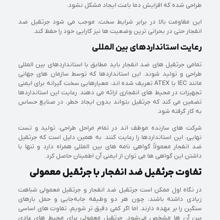
طراحی شده که افزایش دما باعث ایجاد مشکل نشود.
این مقاومت بالا در برابر شرایط سخت، موجب می شود جرثقیل ضد
انفجار حتی در بحرانی ترین وضعیت ها نیز کارایی خود را حفظ کند.
رعایت استانداردهای بین المللی
تمامی جرثقیل های ضد انفجار باید مطابق با استانداردهای بین المللی
طراحی و تولید شوند. این استانداردها که توسط سازمان های جهانی
مانند IEC یا ATEX تعریف شده اند، معیارهایی سخت گیرانه برای ایمنی
تجهیزات در محیط های انفجاری ارائه می دهند. رعایت این استانداردها
تضمین می کند که جرثقیل بتواند بدون ایجاد خطر، در صنایع حساس
به کار گرفته شود.
شرکت های سازنده موظف اند در تمام مراحل طراحی، تولید و تست
نهایی، این استانداردها را رعایت کنند. به همین دلیل است که جرثقیل
ضد انفجار معمولاً گواهی نامه های بین المللی همراه دارد و تنها با
داشتن این گواهی ها می توان از ایمنی آن اطمینان حاصل کرد.
تفاوت جرثقیل ضد انفجار با جرثقیل معمولی
در نگاه اول ممکن است جرثقیل ضد انفجار و جرثقیل معمولی شباهت
زیادی داشته باشند، چون هر دو وظیفه جابه‌جایی و حمل بارهای
سنگین را بر عهده دارند. اما اگر کمی دقیق‌ تر شویم، تفاوت‌ های اساسی
بین آن‌ ها مشخص می‌شود. جرثقیل معمولی برای محیط‌ های عادی