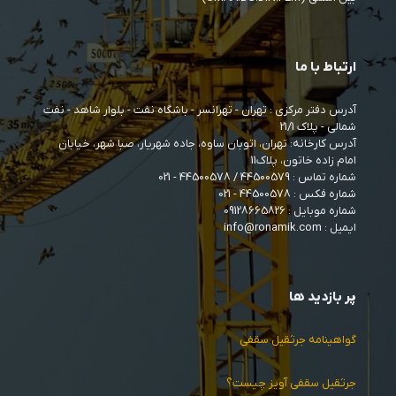
ارتباط با ما
آدرس دفتر مرکزی : تهران - تهرانسر - باشگاه نفت - بلوار شاهد - نفت
شمالی - پلاک 21/1
آدرس کارخانه: تهران، اتوبان ساوه، جاده شهریار، صبا شهر، خیابان
امام زاده خاتون، پلاک11
شماره تماس :
44500579
/
44500578
- 021
شماره فکس : 44500578 - 021
شماره موبایل :
09128665826
ایمیل : info@ronamik.com
پر بازدید ها
گواهینامه جرثقیل سقفی
جرثقیل سقفی آویز چیست؟