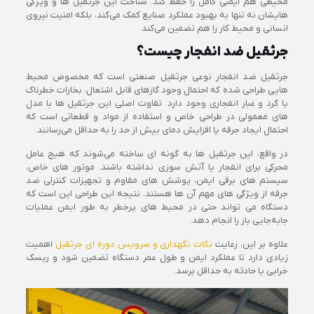
محیطی هم ایمنی کامل را حفظ کند. شناخت این جرثقیل‌ ها و ویژگی‌
هایشان نه تنها به بهبود عملکرد صنایع کمک می‌کند، بلکه امنیت نیروی
انسانی و محیط کار را هم تضمین می‌کند.
جرثقیل ضد انفجار چیست؟
جرثقیل ضد انفجار نوعی جرثقیل صنعتی است که مخصوص محیط‌
هایی طراحی شده که احتمال وجود گازهای قابل اشتعال، بخارات خطرناک
یا گرد و غبار انفجاری وجود دارد. تفاوت اصلی این جرثقیل‌ ها با مدل‌
های معمولی در طراحی خاص و استفاده از مواد و قطعاتی است که
احتمال ایجاد جرقه یا افزایش دمای بیش از حد را به حداقل می‌رسانند.
در واقع، این جرثقیل‌ ها به گونه‌ ای ساخته می‌شوند که هیچ عامل
محرکی برای انفجار یا آتش‌ سوزی نداشته باشند. موتور های خاص،
سیستم‌ های برقی ایمن، پوشش‌ های مقاوم و تجهیزات کنترلی ضد
جرقه از ویژگی‌ های مهم آن‌ ها هستند. نتیجه این طراحی این است که
دستگاه می‌ تواند حتی در محیط‌ های پرخطر به طور ایمن عملیات
جابه‌جایی بار را انجام دهد.
علاوه بر این، رعایت
نکات نگهداری و سرویس دوره‌ ای جرثقیل
اهمیت
زیادی دارد تا عملکرد ایمن و طول عمر دستگاه تضمین شود و ریسک
خرابی یا حادثه به حداقل برسد.