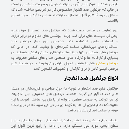
طراحی شده و تمرکز اصلی آن بر ظرفیت باربری و سرعت جابه‌جایی است،
در حالی که جرثقیل ضد انفجار مخصوص کار در شرایطی ساخته شده که
احتمال وجود گازهای قابل اشتعال، بخارات شیمیایی یا گرد و غبار انفجاری
بالاست.
این تفاوت در طراحی باعث شده که جرثقیل ضد انفجار از موتورهای
ایمن‌ تر، سیستم‌ های برقی ضد جرقه، پوشش‌ های مقاوم در برابر حرارت
و قطعات خاص استفاده کند. همچنین این نوع جرثقیل باید
استانداردهای بین‌المللی سخت‌ گیرانه‌ای را رعایت کند، در حالی که
جرثقیل‌ های معمولی تنها تابع استانداردهای عمومی ایمنی هستند. در
بسیاری از کارخانه‌ ها و کارگاه‌ های صنعتی، مدل‌ های سقفی معروف به
جرثقیل سقفی
هم با همین اصول طراحی می‌شوند تا در محیط‌ های
پرخطر، ایمنی کامل را برای کارکنان و تجهیزات تضمین کنند.
انواع جرثقیل ضد انفجار
جرثقیل های ضد انفجار با توجه به نوع طراحی و کاربردشان در دسته
های مختلف قرار می گیرند. همانند جرثقیل های معمولی، این تجهیزات
نیز می توانند به صورت سقفی، دروازه ای یا بازویی ساخته شوند، با این
تفاوت که تمام اجزای آن ها به گونه ای طراحی می شود که در برابر ایجاد
جرقه یا حرارت اضافی مقاوم باشند.
انتخاب نوع جرثقیل ضد انفجار به شرایط محیطی، نوع بار، فضای کاری و
سطح ایمنی مورد نیاز بستگی دارد. در ادامه با رایج ترین انواع این