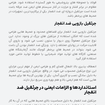
فولاد یا محوطه های پتروشیمی به طور گسترده استفاده شود. طراحی
مقاوم در برابر فشار و حرارت در کنار سیستم های ایمن ضد جرقه باعث
شده است جرثقیل دروازه ای ضد انفجار یکی از پرکاربردترین تجهیزات در
محیط های پرخطر باشد.
جرثقیل بازویی ضد انفجار
جرثقیل بازویی ضد انفجار برای فضاهای محدود و محیط هایی طراحی
شده است که امکان استفاده از جرثقیل های بزرگ تر وجود ندارد. این
نوع جرثقیل معمولاً روی دیوار یا ستون نصب می شود و بازوی آن
قابلیت حرکت در زوایای مختلف را دارد. ویژگی ضد انفجار بودن آن باعث
می شود بتواند در محیط های پرخطر کوچک مانند آزمایشگاه های
صنعتی، کارگاه های تولید مواد شیمیایی یا خطوط تولید خاص مورد
استفاده قرار گیرد.
انعطاف پذیری بالا، اشغال فضای کم و طراحی ایمن از مهم ترین مزایای
این نوع جرثقیل محسوب می شود. در واقع، جرثقیل بازویی ضد انفجار
به دلیل سادگی نصب و کاربری آسان، یکی از بهترین گزینه ها برای محیط
هایی است که هم ایمنی بالا و هم بهره وری سریع نیاز دارند.
استانداردها و الزامات ایمنی در جرثقیل ضد
انفجار
جرثقیل ضد انفجار به دلیل حساسیت بالای محیط هایی که در آن به کار