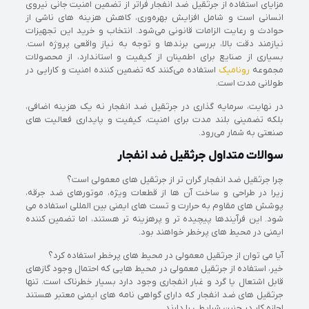
مزایای استفاده از جرثقیل ضد انفجار فراتر از تضمین امنیت جانی نیروی
انسانی است و شامل افزایش بهره‌وری، کاهش هزینه‌ های ناشی از
حوادث و رعایت الزامات قانونی می‌شود. انتخاب و خرید این تجهیزات
نیازمند دقت بالا، بررسی برندها و توجه به نیاز واقعی پروژه است.
بسیاری از صنایع برای اطمینان از کیفیت و استاندارد، از محصولات
مجموعه
رونامیک
استفاده می‌کنند که تضمین‌ کننده امنیت و کارایی در
طولانی‌ مدت است.
در نهایت، سرمایه‌ گذاری در جرثقیل ضد انفجار نه یک هزینه اضافی،
بلکه تضمینی بلند مدت برای امنیت، کیفیت و پایداری فعالیت‌ های
صنعتی به شمار می‌رود.
سوالات متداول جرثقیل ضد انفجار
چرا جرثقیل ضد انفجار گران تر از جرثقیل های معمولی است؟
زیرا در طراحی و ساخت آن ها از قطعات ویژه، موتورهای ضد جرقه،
پوشش های مقاوم به حرارت و تست های ایمنی بین المللی استفاده می
شود. این فرآیندها پیچیده تر و پرهزینه تر هستند، اما تضمین کننده
ایمنی در محیط های پرخطر خواهند بود.
آیا می توان از جرثقیل معمولی در محیط های پرخطر استفاده کرد؟
خیر، استفاده از جرثقیل معمولی در محیط هایی که احتمال وجود گازهای
قابل اشتعال یا گرد و غبار انفجاری وجود دارد بسیار خطرناک است. تنها
جرثقیل های ضد انفجار که دارای گواهی نامه های ایمنی معتبر هستند
اجازه کار در چنین شرایطی را دارند.