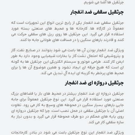
جرثقیل ها آشنا می شویم.
جرثقیل سقفی ضد انفجار
جرثقیل سقفی ضد انفجار یکی از رایج ترین انواع این تجهیزات است که
معمولاً در کارگاه ها، کارخانه ها و محیط های صنعتی بسته مورد
استفاده قرار می گیرد. این جرثقیل ها روی ریل های سقفی حرکت می
کنند و قادرند بارهای سنگین را در مسافت های طولانی جابه جا کنند.
ویژگی ضد انفجار بودن آن ها باعث می شود بتوانند در صنایع نفت، گاز
و پتروشیمی که احتمال نشت گاز یا بخارات شیمیایی وجود دارد به طور
ایمن کار کنند. طراحی موتور و سیستم الکتریکی این جرثقیل ها به گونه
ای است که هیچ جرقه ای ایجاد نشود و همین موضوع آن ها را برای
محیط های پرخطر به گزینه ای ایده آل تبدیل می کند.
جرثقیل دروازه ای ضد انفجار
جرثقیل دروازه ای ضد انفجار بیشتر در محیط های باز یا فضاهای بزرگ
صنعتی مورد استفاده قرار می گیرد. این نوع جرثقیل معمولاً برای جابه
جایی بارهای بسیار سنگین در محوطه های وسیع به کار می رود. تفاوت
اصلی آن با جرثقیل سقفی در محل نصب است، چرا که جرثقیل دروازه ای
روی پایه های محکم در دو طرف محوطه قرار می گیرد و بدون نیاز به
سازه سقفی کار می کند.
ویژگی ضد انفجار این نوع جرثقیل باعث می شود در بنادر، کارخانجات