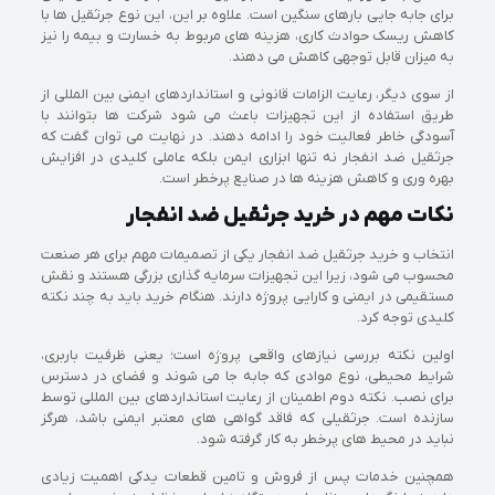
برای جابه جایی بارهای سنگین است. علاوه بر این، این نوع جرثقیل ها با
کاهش ریسک حوادث کاری، هزینه های مربوط به خسارت و بیمه را نیز
به میزان قابل توجهی کاهش می دهند.
از سوی دیگر، رعایت الزامات قانونی و استانداردهای ایمنی بین المللی از
طریق استفاده از این تجهیزات باعث می شود شرکت ها بتوانند با
آسودگی خاطر فعالیت خود را ادامه دهند. در نهایت می توان گفت که
جرثقیل ضد انفجار نه تنها ابزاری ایمن بلکه عاملی کلیدی در افزایش
بهره وری و کاهش هزینه ها در صنایع پرخطر است.
نکات مهم در خرید جرثقیل ضد انفجار
انتخاب و خرید جرثقیل ضد انفجار یکی از تصمیمات مهم برای هر صنعت
محسوب می شود، زیرا این تجهیزات سرمایه گذاری بزرگی هستند و نقش
مستقیمی در ایمنی و کارایی پروژه دارند. هنگام خرید باید به چند نکته
کلیدی توجه کرد.
اولین نکته بررسی نیازهای واقعی پروژه است؛ یعنی ظرفیت باربری،
شرایط محیطی، نوع موادی که جابه جا می شوند و فضای در دسترس
برای نصب. نکته دوم اطمینان از رعایت استانداردهای بین المللی توسط
سازنده است. جرثقیلی که فاقد گواهی های معتبر ایمنی باشد، هرگز
نباید در محیط های پرخطر به کار گرفته شود.
همچنین خدمات پس از فروش و تامین قطعات یدکی اهمیت زیادی