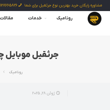
مشاوره رایگان خرید بهترین نوع جرثقیل برای شما
9128665826
رونامیک
خدمات
مقالات
جرثقیل موبایل چی
رونامیک
ژوئن 28, 2025