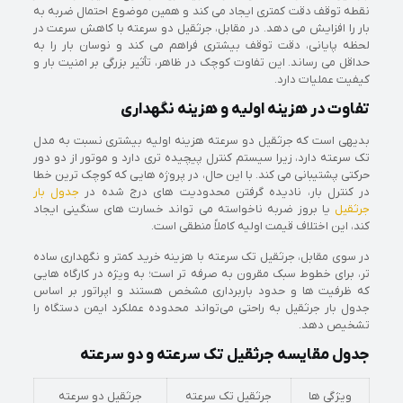
نقطه توقف دقت کمتری ایجاد می‌ کند و همین موضوع احتمال ضربه به
بار را افزایش می‌ دهد. در مقابل، جرثقیل دو سرعته با کاهش سرعت در
لحظه پایانی، دقت توقف بیشتری فراهم می‌ کند و نوسان بار را به
حداقل می‌ رساند. این تفاوت کوچک در ظاهر، تأثیر بزرگی بر امنیت بار و
کیفیت عملیات دارد.
تفاوت در هزینه اولیه و هزینه نگهداری
بدیهی است که جرثقیل دو سرعته هزینه اولیه بیشتری نسبت به مدل
تک‌ سرعته دارد، زیرا سیستم کنترل پیچیده‌ تری دارد و موتور از دو دور
حرکتی پشتیبانی می‌ کند. با این حال، در پروژه‌ هایی که کوچک‌ ترین خطا
در کنترل بار، نادیده‌ گرفتن محدودیت‌ های درج‌ شده در
جدول بار
جرثقیل
یا بروز ضربه ناخواسته می‌ تواند خسارت‌ های سنگینی ایجاد
کند، این اختلاف قیمت اولیه کاملاً منطقی است.
در سوی مقابل، جرثقیل تک‌ سرعته با هزینه خرید کمتر و نگهداری ساده‌
تر، برای خطوط سبک مقرون‌ به‌ صرفه‌ تر است؛ به‌ ویژه در کارگاه‌ هایی
که ظرفیت‌ ها و حدود باربرداری مشخص هستند و اپراتور بر اساس
جدول بار جرثقیل به‌ راحتی می‌تواند محدوده عملکرد ایمن دستگاه را
تشخیص دهد.
جدول مقایسه جرثقیل تک‌ سرعته و دو سرعته
ویژگی‌ ها
جرثقیل تک‌ سرعته
جرثقیل دو سرعته