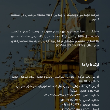
شرکت مهندسی رونامیک با چندین دهه سابقه درخشان در صنعت
کشور
متشکل از متخصصین و مهندسین مجرب در زمینه تامین و تجهیز
خطوط ریل KBK توانایی ارائه خدمات در زمینه طراحی،ساخت،نصب و
راه اندازی، تعمیر و نگهداری و مدرنیزه کردن را با رعایت استانداردهای
بین المللی (CMAA،BS،DIN،FEM)
ارتباط با ما
آدرس دفتر مرکزی : تهران - تهرانسر - باشگاه نفت - بلوار شاهد - نفت
شمالی - پلاک 21/1
آدرس کارخانه: تهران، اتوبان ساوه، جاده شهریار، صبا شهر، خیابان
امام زاده خاتون، پلاک11
شماره تماس :
44500579
/
44500578
- 021
شماره فکس : 44500578 - 021
شماره موبایل :
09128665826
ایمیل : info@ronamik.com